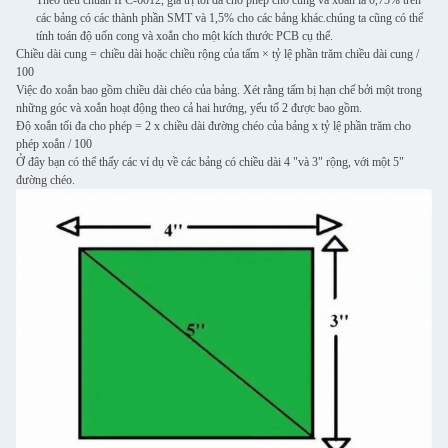
Theo tiêu chuẩn IPC-6012, giá trị tối đa cho phép cho cung và xoắn là 0,75% trên
các bảng có các thành phần SMT và 1,5% cho các bảng khác.chúng ta cũng có thể
tính toán độ uốn cong và xoắn cho một kích thước PCB cụ thể.
Chiều dài cung = chiều dài hoặc chiều rộng của tấm × tỷ lệ phần trăm chiều dài cung /
100
Việc đo xoắn bao gồm chiều dài chéo của bảng. Xét rằng tấm bị hạn chế bởi một trong
những góc và xoắn hoạt động theo cả hai hướng, yếu tố 2 được bao gồm.
Độ xoắn tối đa cho phép = 2 x chiều dài đường chéo của bảng x tỷ lệ phần trăm cho
phép xoắn / 100
Ở đây bạn có thể thấy các ví dụ về các bảng có chiều dài 4 "và 3" rộng, với một 5"
đường chéo.