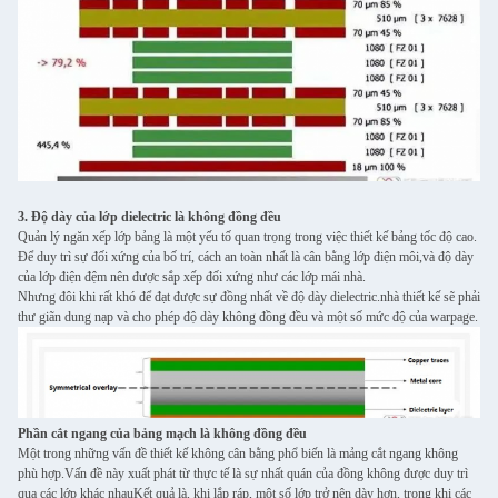
3. Độ dày của lớp dielectric là không đồng đều
Quản lý ngăn xếp lớp bảng là một yếu tố quan trọng trong việc thiết kế bảng tốc độ cao.
Để duy trì sự đối xứng của bố trí, cách an toàn nhất là cân bằng lớp điện môi,và độ dày
của lớp điện đệm nên được sắp xếp đối xứng như các lớp mái nhà.
Nhưng đôi khi rất khó để đạt được sự đồng nhất về độ dày dielectric.nhà thiết kế sẽ phải
thư giãn dung nạp và cho phép độ dày không đồng đều và một số mức độ của warpage.
Phần cắt ngang của bảng mạch là không đồng đều
Một trong những vấn đề thiết kế không cân bằng phổ biến là mảng cắt ngang không
phù hợp.Vấn đề này xuất phát từ thực tế là sự nhất quán của đồng không được duy trì
qua các lớp khác nhauKết quả là, khi lắp ráp, một số lớp trở nên dày hơn, trong khi các