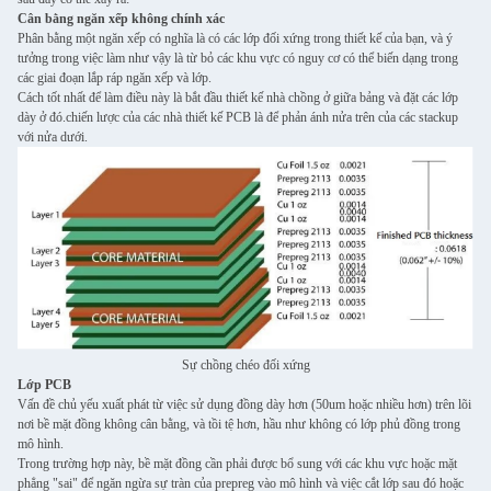
Cân bằng ngăn xếp không chính xác
Phân bằng một ngăn xếp có nghĩa là có các lớp đối xứng trong thiết kế của bạn, và ý
tưởng trong việc làm như vậy là từ bỏ các khu vực có nguy cơ có thể biến dạng trong
các giai đoạn lắp ráp ngăn xếp và lớp.
Cách tốt nhất để làm điều này là bắt đầu thiết kế nhà chồng ở giữa bảng và đặt các lớp
dày ở đó.chiến lược của các nhà thiết kế PCB là để phản ánh nửa trên của các stackup
với nửa dưới.
Sự chồng chéo đối xứng
Lớp PCB
Vấn đề chủ yếu xuất phát từ việc sử dụng đồng dày hơn (50um hoặc nhiều hơn) trên lõi
nơi bề mặt đồng không cân bằng, và tồi tệ hơn, hầu như không có lớp phủ đồng trong
mô hình.
Trong trường hợp này, bề mặt đồng cần phải được bổ sung với các khu vực hoặc mặt
phẳng "sai" để ngăn ngừa sự tràn của prepreg vào mô hình và việc cắt lớp sau đó hoặc