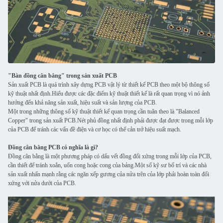
"Bàn đồng cân bằng" trong sản xuất PCB
Sản xuất PCB là quá trình xây dựng PCB vật lý từ thiết kế PCB theo một bộ thông số
kỹ thuật nhất định.Hiểu được các đặc điểm kỹ thuật thiết kế là rất quan trọng vì nó ảnh
hưởng đến khả năng sản xuất, hiệu suất và sản lượng của PCB.
Một trong những thông số kỹ thuật thiết kế quan trọng cần tuân theo là "Balanced
Copper" trong sản xuất PCB.Nét phủ đồng nhất định phải được đạt được trong mỗi lớp
của PCB để tránh các vấn đề điện và cơ học có thể cản trở hiệu suất mạch.
Đồng cân bằng PCB có nghĩa là gì?
Đồng cân bằng là một phương pháp có dấu vết đồng đối xứng trong mỗi lớp của PCB,
cần thiết để tránh xoắn, uốn cong hoặc cong của bảng.Một số kỹ sư bố trí và các nhà
sản xuất nhấn mạnh rằng các ngăn xếp gương của nửa trên của lớp phải hoàn toàn đối
xứng với nửa dưới của PCB.