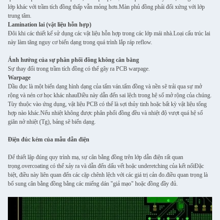
lớp khác với trầm tích đồng thấp vẫn mỏng hơn.Màn phủ đồng phải đối xứng với lớp
trung tâm.
Lamination lai (vật liệu hỗn hợp)
Đôi khi các thiết kế sử dụng các vật liệu hỗn hợp trong các lớp mái nhà.Loại cấu trúc lai
này làm tăng nguy cơ biến dạng trong quá trình lắp ráp reflow.
Ảnh hưởng của sự phân phối đồng không cân bằng
Sự thay đổi trong trầm tích đồng có thể gây ra PCB warpage.
Warpage
Dầu đục là một biến dạng hình dạng của tấm ván.tấm đồng và nền sẽ trải qua sự mở
rộng và nén cơ học khác nhauĐiều này dẫn đến sai lệch trong hệ số mở rộng của chúng.
Tùy thuộc vào ứng dụng, vật liệu PCB có thể là sợi thủy tinh hoặc bất kỳ vật liệu tổng
hợp nào khác.Nếu nhiệt không được phân phối đồng đều và nhiệt độ vượt quá hệ số
giãn nở nhiệt (Tg), bảng sẽ biến dạng.
Điện đúc kém của mẫu dẫn điện
Để thiết lập đúng quy trình mạ, sự cân bằng đồng trên lớp dẫn điện rất quan
trọng.overcoating có thể xảy ra và dẫn đến dấu vết hoặc underetching của kết nốiĐặc
biệt, điều này liên quan đến các cặp chênh lệch với các giá trị cản đo.điều quan trọng là
bổ sung cân bằng đồng bằng các miếng dán "giả mạo" hoặc đồng đầy đủ.