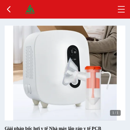
1
/
1
Giải pháp bốc hơi y tế Nhà máy lắp ráp y tế PCB