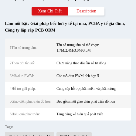
Xem Chi Tiết
Description
Làm nổi bật:
Giải pháp bốc hơi y tế tại nhà
,
PCBA y tế gia đình
,
Công ty lắp ráp PCB ODM
Tần số trung tâm có thể chọn:
1Tần số trung tâm:
1.7M/2.4M/3.0M/3.5M
2Theo dõi tần số:
Chức năng theo dõi tần số tự động
3Mô-đun PWM:
Các mô-đun PWM tích hợp 5
4Hỗ trợ giải pháp:
Cung cấp hỗ trợ phần mềm và phần cứng
5Giao diện phát triển đồ họa:
Bao gồm một giao diện phát triển đồ họa
6Hiệu quả phát triển:
Tăng đáng kể hiệu quả phát triển
Tags: