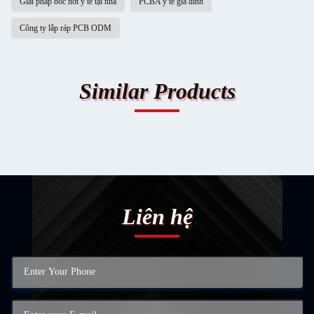
Giải pháp bốc hơi y tế tại nhà
PCBA y tế gia đình
Công ty lắp ráp PCB ODM
Similar Products
Liên hệ