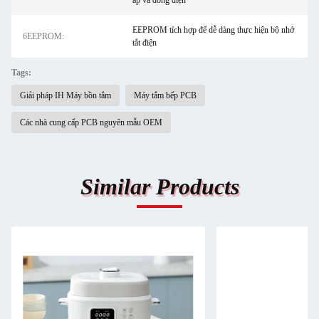
áp và dòng điện
EEPROM tích hợp để dễ dàng thực hiện bộ nhớ
6EEPROM:
tắt điện
Tags:
Giải pháp IH Máy bồn tắm
Máy tắm bếp PCB
Các nhà cung cấp PCB nguyên mẫu OEM
Similar Products