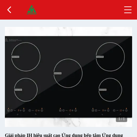
1
/
1
Giải pháp IH hiệu suất cao Ứng dụng bếp tắm Ứng dụng