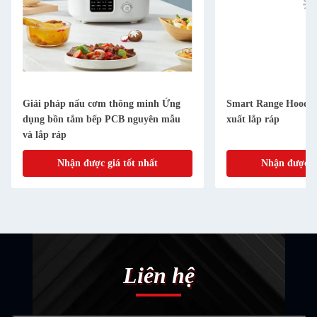
Giải pháp nấu cơm thông minh Ứng
Smart Range Hood S
dụng bồn tắm bếp PCB nguyên mẫu
xuất lắp ráp
và lắp ráp
Nhận được giá tốt nhất
Nhận được gi
Liên hệ