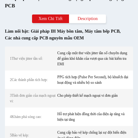
PCB
Xem Chi Tiết
Description
Làm nổi bật:
Giải pháp IH Máy bồn tắm
,
Máy tắm bếp PCB
,
Các nhà cung cấp PCB nguyên mẫu OEM
Cung cấp một thư viện jitter tần số chuyên dụng
1Thư viện jitter tần số:
để giảm khó khăn của vượt qua các bài kiểm tra
EMI
PPG tích hợp (Pulse Per Second), bộ khuếch đại
2Các thành phần tích hợp:
hoạt động và nhiều bộ so sánh
3Tính đơn giản của mạch ngoại
Cho phép thiết kế mạch ngoại vi đơn giản
vi:
Hỗ trợ phát hiện đồng thời của điện áp tăng và
4Khám phá sóng cao:
hiện tại tăng
Cung cấp bảo vệ kép chống lại sự đột biến điện
5Bảo vệ kép: