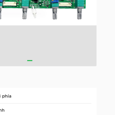
i phía
nh