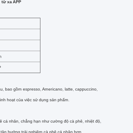
 từ xa APP
h
P
u, bao gồm espresso, Americano, latte, cappuccino,
linh hoạt của việc sử dụng sản phẩm.
hê cá nhân, chẳng hạn như cường độ cà phê, nhiệt độ,
à tận hưởng trải nghiệm cà phê cá nhân hơn.