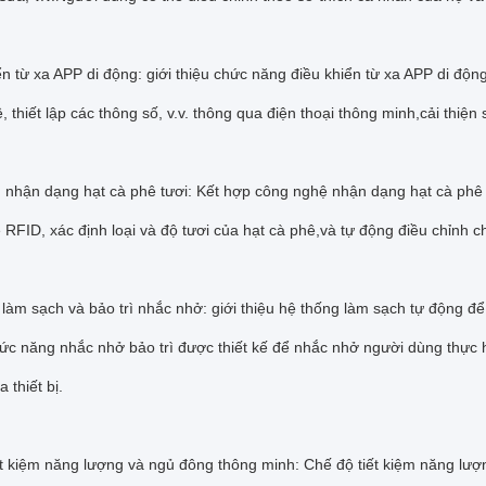
ển từ xa APP di động: giới thiệu chức năng điều khiển từ xa APP di độ
ê, thiết lập các thông số, v.v. thông qua điện thoại thông minh,cải thiện s
g nhận dạng hạt cà phê tươi: Kết hợp công nghệ nhận dạng hạt cà phê
RFID, xác định loại và độ tươi của hạt cà phê,và tự động điều chỉnh 
làm sạch và bảo trì nhắc nhở: giới thiệu hệ thống làm sạch tự động đ
hức năng nhắc nhở bảo trì được thiết kế để nhắc nhở người dùng thực 
a thiết bị.
ết kiệm năng lượng và ngủ đông thông minh: Chế độ tiết kiệm năng lượ