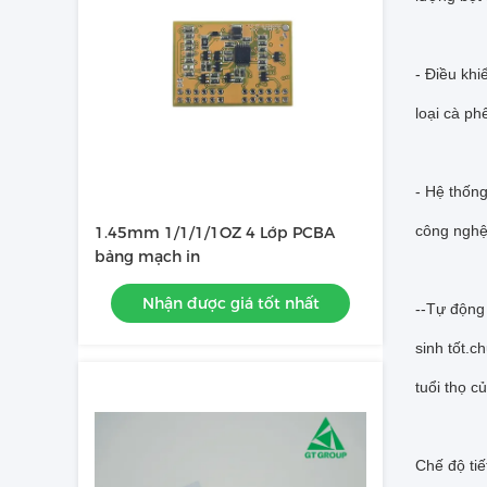
- Điều khi
loại cà ph
- Hệ thốn
công nghệ 
1.45mm 1/1/1/1OZ 4 Lớp PCBA
bảng mạch in
Nhận được giá tốt nhất
--Tự động 
sinh tốt.c
tuổi thọ củ
Chế độ ti