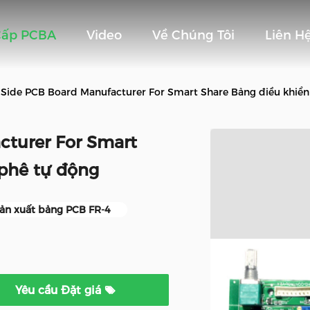
Cấp PCBA
Video
Về Chúng Tôi
Liên H
Side PCB Board Manufacturer For Smart Share Bảng điều khiển
cturer For Smart
 phê tự động
sản xuất bảng PCB FR-4
Yêu cầu Đặt giá