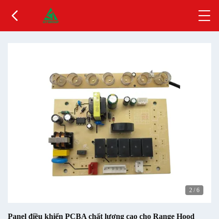
2
/
6
Panel điều khiển PCBA chất lượng cao cho Range Hood