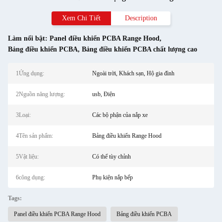
Xem Chi Tiết
Description
Làm nổi bật:
Panel điều khiển PCBA Range Hood
,
Bảng điều khiển PCBA
,
Bảng điều khiển PCBA chất lượng cao
1Ứng dụng:
Ngoài trời, Khách sạn, Hộ gia đình
2Nguồn năng lượng:
usb, Điện
3Loại:
Các bộ phận của nắp xe
4Tên sản phẩm:
Bảng điều khiển Range Hood
5Vật liệu:
Có thể tùy chỉnh
6công dụng:
Phụ kiện nắp bếp
Tags:
Panel điều khiển PCBA Range Hood
Bảng điều khiển PCBA