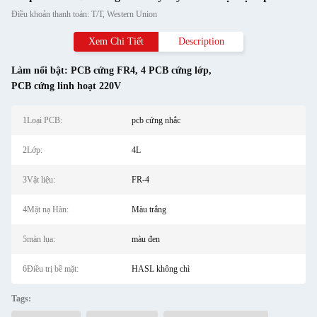
Điều khoản thanh toán: T/T, Western Union
Xem Chi Tiết
Description
Làm nổi bật:
PCB cứng FR4
,
4 PCB cứng lớp
,
PCB cứng linh hoạt 220V
1Loại PCB:
pcb cứng nhắc
2Lớp:
4L
3Vật liệu:
FR-4
4Mặt nạ Hàn:
Màu trắng
5màn lụa:
màu đen
6Điều trị bề mặt:
HASL không chì
Tags: