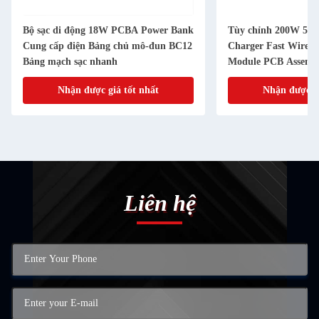
Bộ sạc di động 18W PCBA Power Bank
Tùy chỉnh 200W 54 
Cung cấp điện Bảng chủ mô-đun BC12
Charger Fast Wirele
Bảng mạch sạc nhanh
Module PCB Assemb
Nhận được giá tốt nhất
Nhận được gi
Liên hệ