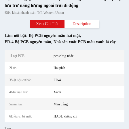
lưu trữ năng lượng ngoài trời di động
Điều khoản thanh toán: T/T, Western Union
Xem Chi Tiết
Description
Làm nổi bật:
Bộ PCB nguyên mẫu hai mặt
,
FR-4 Bộ PCB nguyên mẫu
,
Nhà sản xuất PCB màu xanh lá cây
1Loại PCB:
pcb cứng nhắc
2Lớp:
Hai phía
3Vật liệu cơ bản:
FR-4
4Mặt nạ Hàn:
Xanh
5màn lụa:
Màu trắng
6Điều trị bề mặt:
HASL không chì
Tags: