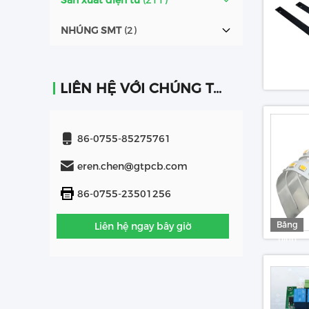
Sản xuất điện tử
(211)
NHÚNG SMT
(2)
LIÊN HỆ VỚI CHÚNG TÔI
86-0755-85275761
eren.chen@gtpcb.com
86-0755-23501256
Băng
Liên hệ ngay bây giờ
hình