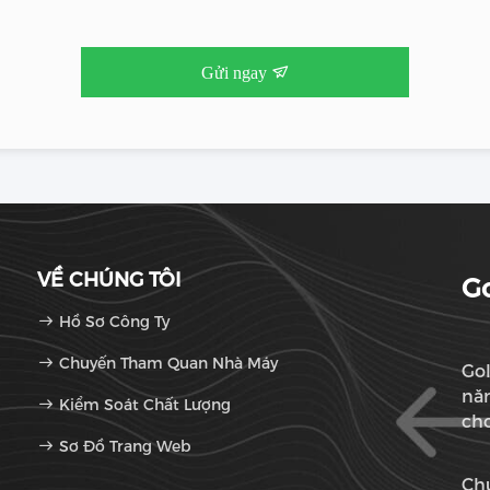
Gửi ngay
VỀ CHÚNG TÔI
Go
Hồ Sơ Công Ty
Chuyến Tham Quan Nhà Máy
Gol
nă
Kiểm Soát Chất Lượng
cho
Sơ Đồ Trang Web
là
Chú