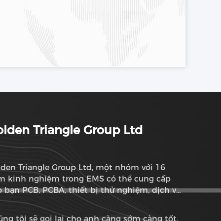
lden Triangle Group Ltd
den Triangle Group Ltd, một nhóm với 16
m kinh nghiệm trong EMS có thể cung cấp
 bạn PCB, PCBA, thiết bị thử nghiệm, dịch vụ
m chua thành phần và dịch vụ ODM
ng tôi sẽ gọi lại cho anh càng sớm càng tốt.