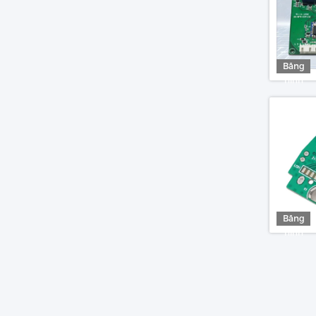
Băng
hình
Băng
hình