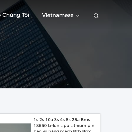
ệ Chúng Tôi
Vietnamese
1s 2s 10a 3s 4s 5s 25a Bms
18650 Li-Ion Lipo Lithium pin
bảo vệ bảng mạch Pcb Pcm