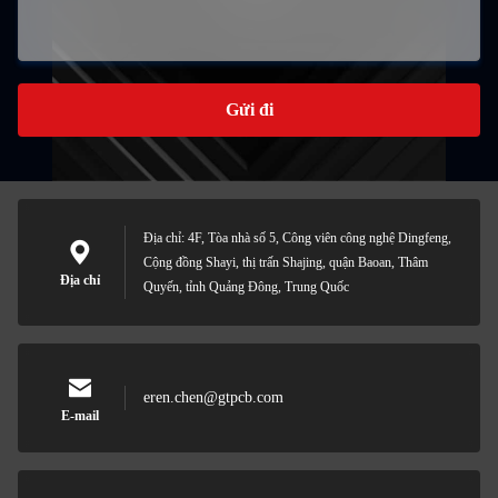
Gửi đi
Địa chỉ: 4F, Tòa nhà số 5, Công viên công nghệ Dingfeng,
Cộng đồng Shayi, thị trấn Shajing, quận Baoan, Thâm
Địa chỉ
Quyến, tỉnh Quảng Đông, Trung Quốc
eren.chen@gtpcb.com
E-mail