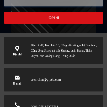
Gửi đi
Địa chỉ: 4F, Tòa nhà số 5, Công viên công nghệ Dingfeng,
Cộng đồng Shayi, thị trấn Shajing, quận Baoan, Thâm
Địa chỉ
Quyến, tỉnh Quảng Đông, Trung Quốc
eren.chen@gtpcb.com
E-mail
0086-755-85275761