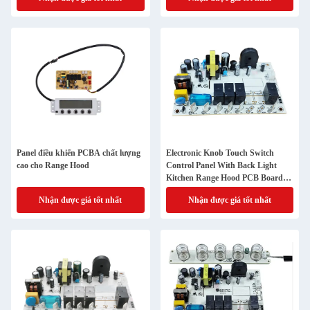
Panel điều khiển PCBA chất lượng
Electronic Knob Touch Switch
cao cho Range Hood
Control Panel With Back Light
Kitchen Range Hood PCB Board
(Bảng điều khiển chuyển đổi cảm
Nhận được giá tốt nhất
Nhận được giá tốt nhất
ứng bằng nút điện tử với đèn sau)