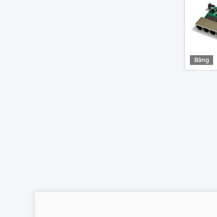
Băng
hình