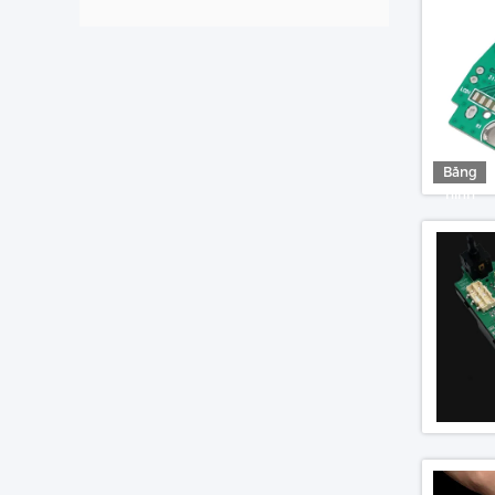
Băng
hình