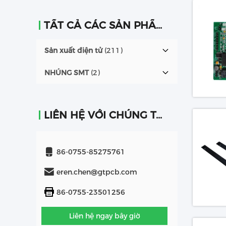
TẤT CẢ CÁC SẢN PHẨM
Sản xuất điện tử
(211)
NHÚNG SMT
(2)
LIÊN HỆ VỚI CHÚNG TÔI
86-0755-85275761
eren.chen@gtpcb.com
86-0755-23501256
Liên hệ ngay bây giờ