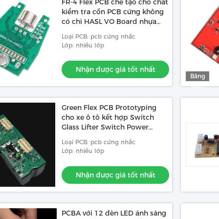
FR-4 Flex PCB chế tạo cho chất
kiểm tra cồn PCB cứng không
có chì HASL VO Board nhựa
phenolic
Loại PCB: pcb cứng nhắc
Lớp: nhiều lớp
Nhận được giá tốt nhất
Băng
hình
Green Flex PCB Prototyping
cho xe ô tô kết hợp Switch
Glass Lifter Switch Power
Window Key Left Front Main
Loại PCB: pcb cứng nhắc
Drive Button
Lớp: nhiều lớp
Nhận được giá tốt nhất
PCBA với 12 đèn LED ánh sáng