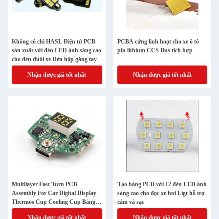
Không có chì HASL Điện tử PCB
PCBA cứng linh hoạt cho xe ô tô
sản xuất với đèn LED ánh sáng cao
pin lithium CCS Bus tích hợp
cho đèn đuôi xe Đèn hộp găng tay
Nhận được giá tốt nhất
Nhận được giá tốt nhất
Multilayer Fast Turn PCB
Tạo bảng PCB với 12 đèn LED ánh
Assembly For Car Digital Display
sáng cao cho đọc xe hơi Ligt hỗ trợ
Thermos Cup Cooling Cup Bảng
cắm và sạc
điều khiển tủ lạnh xe hơi
Nhận được giá tốt nhất
Nhận được giá tốt nhất